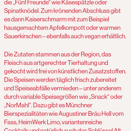
die „Fünf Freunde“ wie Käsespätzle oder
Spinatknödel. Zum krönenden Abschluss gibt
es dann Kaiserschmarrn mit zum Beispiel
hausgemachtem Apfelkompott oder warmen
Sauerkirschen – ebenfalls auch vegan erhältlich.
Die Zutaten stammen aus der Region, das
Fleisch aus artgerechter Tierhaltung und
gekocht wird frei von künstlichen Zusatzstoffen.
Die Speisen werden täglich frisch zubereitet
und Speiseabfälle vermieden – unter anderem
durch variable Speisegrößen wie „Snack“ oder
„NorMahl“. Dazu gibt es Münchner
Bierspezialitäten wie Augustiner Bräu Hell vom
Fass, HeimWerk Limo, variantenreiche
Cocktails und natürlich auch das Schlüssel Alt.