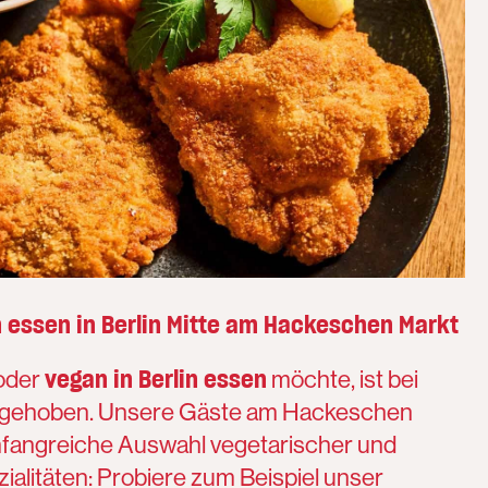
 essen in Berlin Mitte am Hackeschen Markt
vegan in Berlin essen
oder
möchte, ist bei
gehoben. Unsere Gäste am Hackeschen
mfangreiche Auswahl vegetarischer und
ialitäten: Probiere zum Beispiel unser