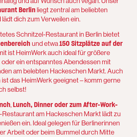
nachhaltig und auf Wunsch auch vegan. Unser
urant Berlin
liegt zentral am beliebten
ädt dich zum Verweilen ein.
etes Schnitzel-Restaurant in Berlin bietet
nnenbereich
150 Sitzplätze auf der
und etwa
mit ist HeimWerk auch ideal für größere
 oder ein entspanntes Abendessen mit
nden am belebten Hackeschen Markt. Auch
rn ist das HeimWerk geeignet – komm gerne
ch selbst!
nch
Lunch, Dinner oder zum After-Work-
,
l-Restaurant am Hackeschen Markt lädt zu
ießen ein. Ideal gelegen für Berlinerinnen
 der Arbeit oder beim Bummel durch Mitte