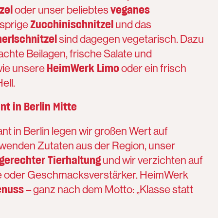
zel
veganes
oder unser beliebtes
Zucchinischnitzel
usprige
und das
rlschnitzel
sind dagegen vegetarisch. Dazu
chte Beilagen, frische Salate und
HeimWerk Limo
wie unsere
oder ein frisch
ell.
t in Berlin Mitte
t in Berlin legen wir großen Wert auf
erwenden Zutaten aus der Region, unser
gerechter Tierhaltung
und wir verzichten auf
fe oder Geschmacksverstärker. HeimWerk
enuss
– ganz nach dem Motto: „Klasse statt