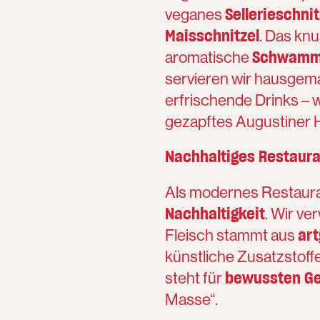
Sellerieschnit
veganes
Maisschnitzel
. Das kn
Schwamme
aromatische
servieren wir hausgema
erfrischende Drinks – 
gezapftes Augustiner H
Nachhaltiges Restauran
Als modernes Restauran
Nachhaltigkeit
. Wir v
art
Fleisch stammt aus
künstliche Zusatzstof
bewussten G
steht für
Masse“.