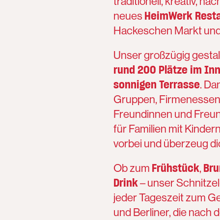
traditionell, kreativ, 
HeimWerk Resta
neues
Hackeschen Markt und l
Unser großzügig gestalt
rund 200 Plätze im I
sonnigen Terrasse
. Da
Gruppen, Firmenessen
Freundinnen und Freu
für Familien mit Kinde
vorbei und überzeug di
Frühstück
Bru
Ob zum
,
Drink
– unser Schnitze
jeder Tageszeit zum Gen
und Berliner, die nach