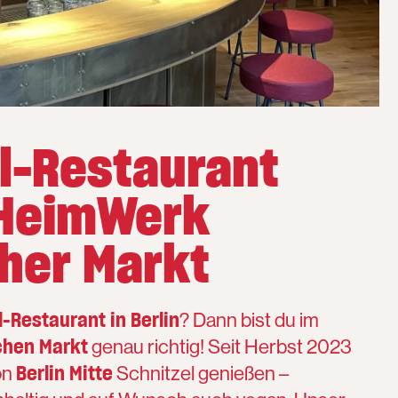
l-Restaurant
 HeimWerk
her Markt
l-Restaurant in Berlin
? Dann bist du im
hen Markt
genau richtig! Seit Herbst 2023
Berlin Mitte
on
Schnitzel genießen –