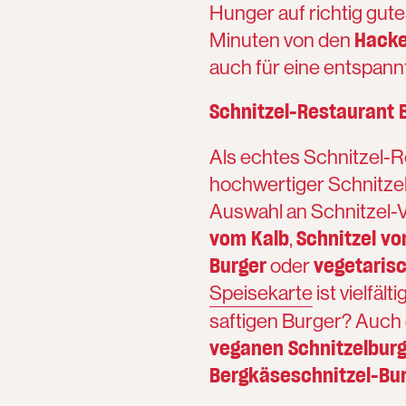
Hunger auf richtig gut
Hacke
Minuten von den
auch für eine entspann
Schnitzel-Restaurant B
Als echtes Schnitzel-R
hochwertiger Schnitzel s
Auswahl an Schnitzel-
vom Kalb
Schnitzel v
,
Burger
vegetarisc
oder
Speisekarte
ist vielfäl
saftigen Burger? Auch 
veganen Schnitzelbur
Bergkäseschnitzel-Bu