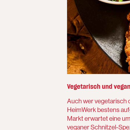
Vegetarisch und vegan
Auch wer vegetarisch 
HeimWerk bestens auf
Markt erwartet eine u
veganer Schnitzel-Spez